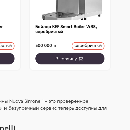
er
Бойлер KEF Smart Boiler WB8,
Бо
серебристый
с
500 000 тг
55
белый
серебристый
В корзину
ы Nuova Simonelli – это проверенное
и и безупречный сервис теперь доступны для
elli