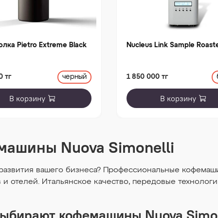
лка Pietro Extreme Black
Nucleus Link Sample Roast
0 тг
1 850 000 тг
черный
В корзину
В корзину
ашины Nuova Simonelli
азвития вашего бизнеса? Профессиональные кофемашин
и отелей. Итальянское качество, передовые технологи
выбирают кофемашины Nuova Simon