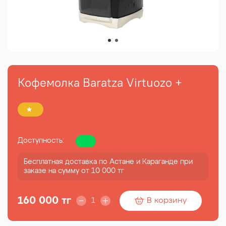
Кофемолка Baratza Virtuozo +
Доступность:
Бесплатная доставка по Астане и Караганде при
заказе на сумму от 10 000 тг
160 000 тг
В корзину