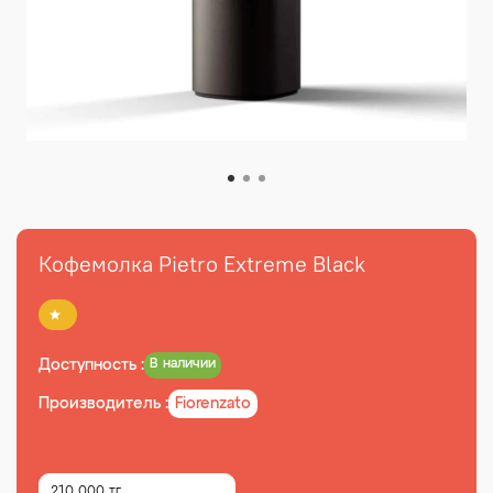
Кофемолка Pietro Extreme Black
Доступность :
В наличии
Производитель :
Fiorenzato
210 000 тг