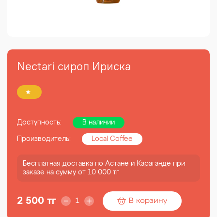
Nectari сироп Ириска
Доступность:
В наличии
Производитель:
Local Coffee
Бесплатная доставка по Астане и Караганде при
заказе на сумму от 10 000 тг
2 500 тг
В корзину