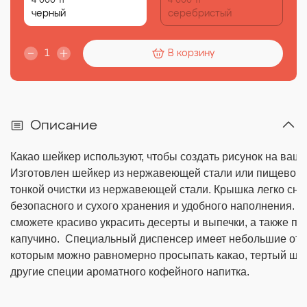
4 000 тг
4 000 тг
черный
серебристый
В корзину
Описание
Какао шейкер используют, чтобы создать рисунок на ваш
Изготовлен шейкер из нержавеющей стали или пищевого 
тонкой 
очистки из нержавеющей стали. Крышка легко сни
безопасного и сухого хранения и удобного наполнения. 
С
сможете красиво украсить десерты и выпечки, а также пр
капучино.  Специальный диспенсер имеет небольшие отв
которым можно 
равномерно просыпать какао, тертый шок
другие специи ароматного кофейного 
напитка. 