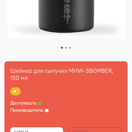
Шейкер для сыпучих MHW-3BOMBER,
150 мл
Доступность :
Производитель :