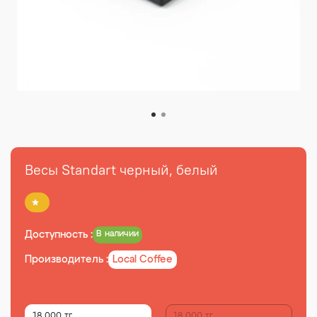
Весы Standart черный, белый
Доступность :
В наличии
Производитель :
Local Coffee
18 000 тг
18 000 тг